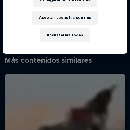
Configuración de cookies
Tras más de 4.000 km de carreras off-road por terrenos
traicioneros, la bandera a cuadros ha ondeado y el polvo se ha
asentado. Desde la línea de salida hasta la meta, escucha a los
Aceptar todas las cookies
pilotos en el calor de la batalla, comparte sus experiencias y
transpórtate al desierto.
Rechazarlas todas
Más contenidos similares