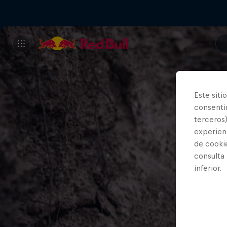
Este siti
consentim
terceros)
experienc
de cooki
consulta
inferior.