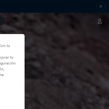
Con tu
jorar tu
iguración
ón,
rte