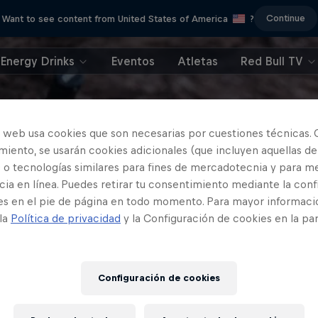
Continue
Want to see content from United States of America
?
Energy Drinks
Eventos
Atletas
Red Bull TV
o web usa cookies que son necesarias por cuestiones técnicas. 
iento, se usarán cookies adicionales (que incluyen aquellas de
 o tecnologías similares para fines de mercadotecnia y para me
ia en línea. Puedes retirar tu consentimiento mediante la conf
es en el pie de página en todo momento. Para mayor informaci
 la
Política de privacidad
y la Configuración de cookies en la pa
Configuración de cookies