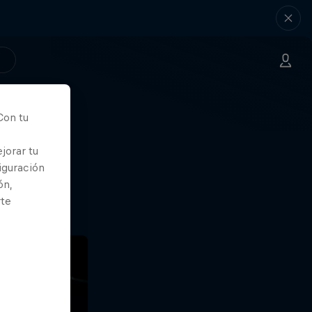
Con tu
nde
jorar tu
iguración
ón,
rte