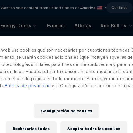
Continue
Want to see content from United States of America
?
Energy Drinks
Eventos
Atletas
Red Bull TV
404
o web usa cookies que son necesarias por cuestiones técnicas. 
iento, se usarán cookies adicionales (que incluyen aquellas de
ya. Lo sentimos. ¿Dó
 o tecnologías similares para fines de mercadotecnia y para me
ia en línea. Puedes retirar tu consentimiento mediante la conf
está la página?
es en el pie de página en todo momento. Para mayor informaci
 la
Política de privacidad
y la Configuración de cookies en la pa
Configuración de cookies
Rechazarlas todas
Aceptar todas las cookies