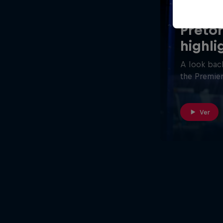
26 minutos
Pretor
highli
A look back
the Premier
Ver