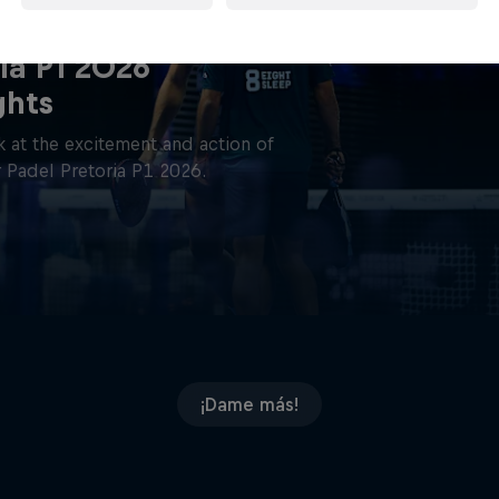
ia P1 2026
ghts
 at the excitement and action of
 Padel Pretoria P1 2026.
¡Dame más!