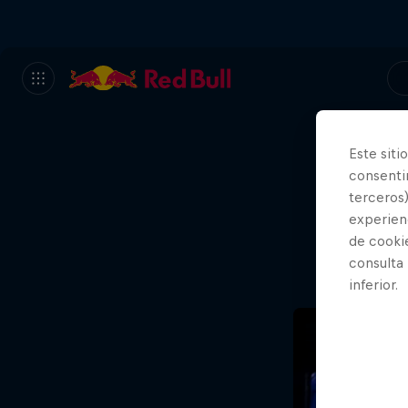
Este siti
consentim
Va
terceros)
experienc
de cooki
consulta
inferior.