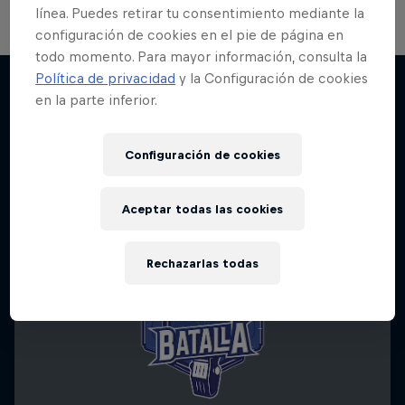
línea. Puedes retirar tu consentimiento mediante la
configuración de cookies en el pie de página en
todo momento. Para mayor información, consulta la
Red Bull Batalla Nueva Historia:
Política de privacidad
y la Configuración de cookies
20 Años de Rimas
en la parte inferior.
Más contenidos similares
Red Bull Batalla
Configuración de cookies
BATALLA DE MC'S
Aceptar todas las cookies
Rechazarlas todas