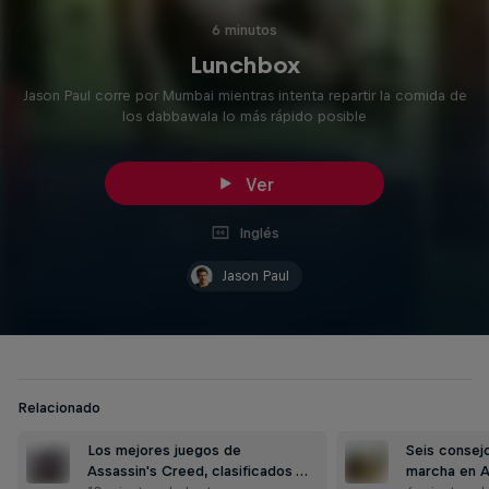
6 minutos
Lunchbox
Jason Paul corre por Mumbai mientras intenta repartir la comida de
los dabbawala lo más rápido posible
Ver
Inglés
Jason Paul
Relacionado
Los mejores juegos de
Seis consej
Assassin's Creed, clasificados …
marcha en A