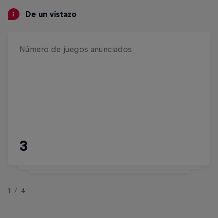
De un vistazo
Número de juegos anunciados
Géneros conocidos actualmente
Acción-Aventura, Mundo-
3
Abierto-RPG
1/4