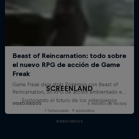
SCREENLAND
Explorando el futuro de los videojuegos
1 Temporada · 9 episodios
VIDEOJUEGOS