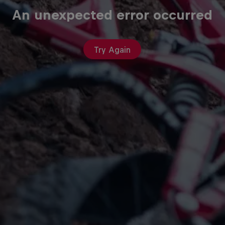
An unexpected error occurred
Try Again