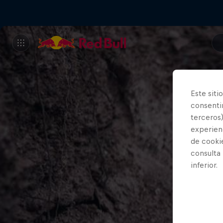
Este siti
consentim
terceros)
experienc
de cooki
consulta
inferior.