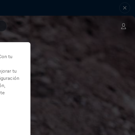
Con tu
jorar tu
iguración
ón,
rte