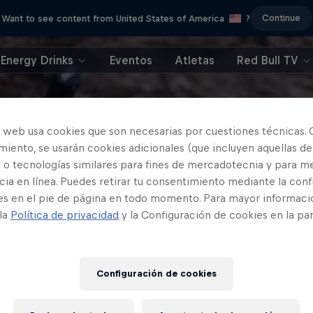
Continue
Want to see content from United States of America
?
Energy Drinks
Eventos
Atletas
Red Bull TV
o web usa cookies que son necesarias por cuestiones técnicas. 
iento, se usarán cookies adicionales (que incluyen aquellas de
 o tecnologías similares para fines de mercadotecnia y para me
ia en línea. Puedes retirar tu consentimiento mediante la conf
es en el pie de página en todo momento. Para mayor informaci
 la
Política de privacidad
y la Configuración de cookies en la pa
Configuración de cookies