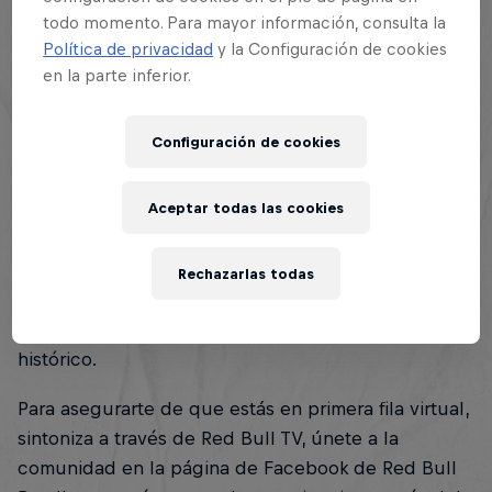
1 minutos de lectura
Publicado el
27.11.2023 · 17:19 UTC
todo momento. Para mayor información, consulta la
Política de privacidad
y la Configuración de cookies
en la parte inferior.
Configuración de cookies
¡Prepárate para vibrar con la emoción del mayor
Aceptar todas las cookies
evento de freestyle de habla hispana! La esperada
Red Bull Batalla Final Internacional 2023
Colombia
se transmite en vivo y te lleva toda la acción
Rechazarlas todas
directamente a tu pantalla. Conéctate el 2 de
diciembre y no te pierdas nada de este momento
histórico.
Para asegurarte de que estás en primera fila virtual,
sintoniza a través de Red Bull TV, únete a la
comunidad en la página de Facebook de Red Bull