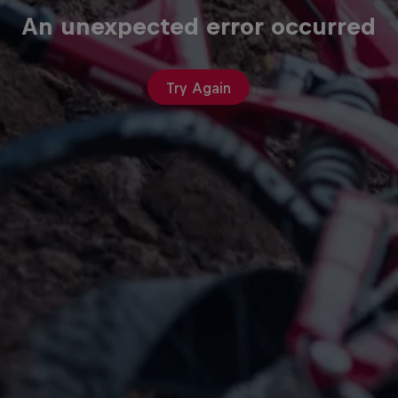
An unexpected error occurred
Try Again