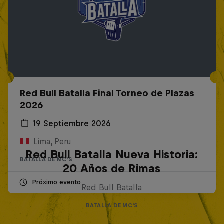
Red Bull Batalla Final Torneo de Plazas
2026
19 Septiembre 2026
Lima, Peru
Red Bull Batalla Nueva Historia:
BATALLA DE MC'S
20 Años de Rimas
Próximo evento
Red Bull Batalla
BATALLA DE MC'S