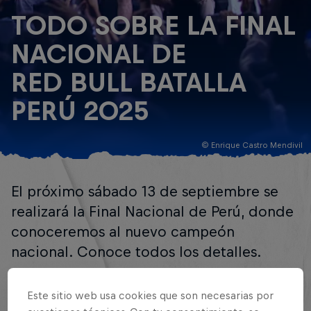
TODO SOBRE LA FINAL
NACIONAL DE
RED BULL BATALLA
PERÚ 2025
© Enrique Castro Mendivil
El próximo sábado 13 de septiembre se
realizará la Final Nacional de Perú, donde
conoceremos al nuevo campeón
nacional. Conoce todos los detalles.
Por César Geldres
Este sitio web usa cookies que son necesarias por
2 minutos de lectura
Publicado el
03.09.2025 · 14:26 UTC