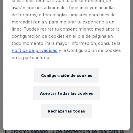
cuestiones técnicas. Con tu consentimiento, se
usarán cookies adicionales (que incluyen aquellas
de terceros) o tecnologías similares para fines de
mercadotecnia y para mejorar tu experiencia en
Resumen
línea. Puedes retirar tu consentimiento mediante la
configuración de cookies en el pie de página en
todo momento. Para mayor información, consulta la
Entradas
1
Política de privacidad
y la Configuración de cookies
en la parte inferior.
Horarios
2
Jueces, DJ y Host
3
Configuración de cookies
Queda muy poco para conocer al campeón
Aceptar todas las cookies
nacional de Red Bull Batalla Perú 2025, el mismo
que será el representante nacional en la Final
Rechazarlas todas
Internacional a realizarse en Chile.
El próximo sábado 13 de septiembre se realizará la