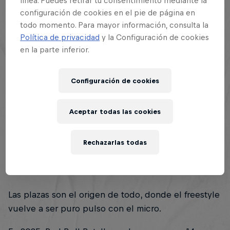
línea. Puedes retirar tu consentimiento mediante la
configuración de cookies en el pie de página en
todo momento. Para mayor información, consulta la
Política de privacidad
y la Configuración de cookies
Esta historia es parte de
en la parte inferior.
Red Bull Batalla
Configuración de cookies
130 Tour Stops
Aceptar todas las cookies
Resumen
Rechazarlas todas
Participantes
1
Las plazas son el origen de todo, donde el freestyle
vuelve a ser puro pulso con el micro.