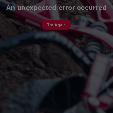
An unexpected error occurred
Try Again