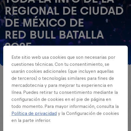
REGIONAL DE CIUDAD
DE MÉXICO DE
RED BULL BATALLA
2025
Este sitio web usa cookies que son necesarias por
© Jose Duch / Red Bull Content Pool
cuestiones técnicas. Con tu consentimiento, se
usarán cookies adicionales (que incluyen aquellas
de terceros) o tecnologías similares para fines de
16 MCs fueron clasificados para participar
mercadotecnia y para mejorar tu experiencia en
en la Regional de CDMX de Red Bull
línea. Puedes retirar tu consentimiento mediante la
Batalla donde solo los primeros 3 lugares
configuración de cookies en el pie de página en
lograrán llegar a la final. Pronto
todo momento. Para mayor información, consulta la
Política de privacidad
y la Configuración de cookies
anunciaremos la nueva fecha.
en la parte inferior.
Por Red Bull