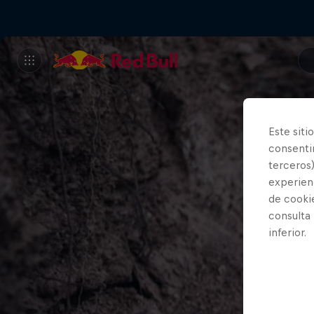
Este siti
consentim
terceros)
experienc
de cooki
consulta
inferior.