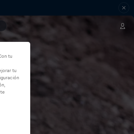
Con tu
jorar tu
iguración
ón,
rte