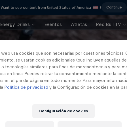
Continue
Want to see content from United States of America
?
Energy Drinks
Eventos
Atletas
Red Bull TV
o web usa cookies que son necesarias por cuestiones técnicas. 
iento, se usarán cookies adicionales (que incluyen aquellas de
 o tecnologías similares para fines de mercadotecnia y para me
ia en línea. Puedes retirar tu consentimiento mediante la conf
es en el pie de página en todo momento. Para mayor informaci
 la
Política de privacidad
y la Configuración de cookies en la pa
Configuración de cookies