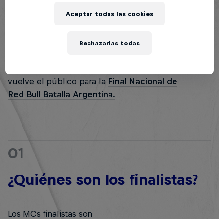
Casters
4
Aceptar todas las cookies
¿Dónde lo puedo ver online? ¿Y a qué horario?
5
Rechazarlas todas
El domingo 23 de octubre en el Movistar Arena
vuelve el público para la
Final Nacional de
Red Bull Batalla Argentina.
01
¿Quiénes son los finalistas?
Los MCs finalistas son