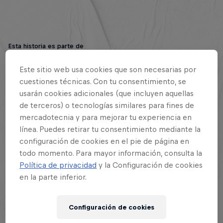
Esta historia es parte de
Este sitio web usa cookies que son necesarias por
Red Bull Batalla Final Nacional Argentina
cuestiones técnicas. Con tu consentimiento, se
23 Octubre 2022
usarán cookies adicionales (que incluyen aquellas
Buenos Aires, Argentina
de terceros) o tecnologías similares para fines de
mercadotecnia y para mejorar tu experiencia en
línea. Puedes retirar tu consentimiento mediante la
Resumen
configuración de cookies en el pie de página en
todo momento. Para mayor información, consulta la
¿Quiénes son los finalistas?
1
Política de privacidad
y la Configuración de cookies
en la parte inferior.
Jueces
2
Configuración de cookies
Host y DJ
3