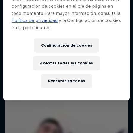
configuración de cookies en el pie de página en
todo momento. Para mayor información, consulta la
Red Bull Batalla Final Torneo de Plazas
Política de privacidad
y la Configuración de cookies
2026
en la parte inferior.
19 Septiembre 2026
Lima, Peru
Configuración de cookies
BATALLA DE MC'S
Aceptar todas las cookies
Próximo evento
Rechazarlas todas