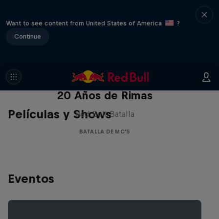
Want to see content from United States of America
?
Continue
Red Bull Batalla Nueva Historia:
20 Años de Rimas
Películas y Shows
Red Bull Batalla
BATALLA DE MC'S
Eventos