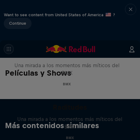
Want to see content from United States of America
?
Continue
Raditudes
Una mirada a los momentos más míticos del
Películas y Shows
BMX
BMX
Raditudes
Una mirada a los momentos más míticos del
Más contenidos similares
BMX
BMX