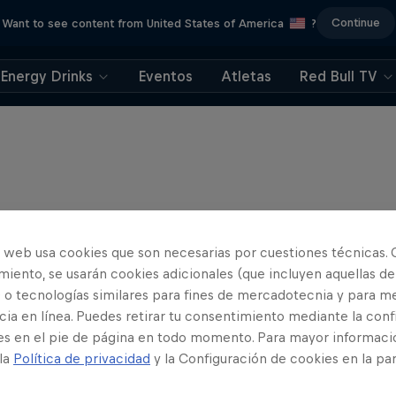
Continue
Want to see content from United States of America
?
Energy Drinks
Eventos
Atletas
Red Bull TV
o web usa cookies que son necesarias por cuestiones técnicas. 
iento, se usarán cookies adicionales (que incluyen aquellas de
 o tecnologías similares para fines de mercadotecnia y para me
ia en línea. Puedes retirar tu consentimiento mediante la conf
es en el pie de página en todo momento. Para mayor informaci
 la
Política de privacidad
y la Configuración de cookies en la pa