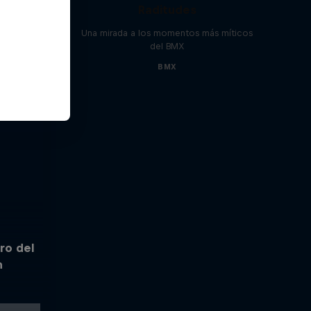
Raditudes
Una mirada a los momentos más míticos
del BMX
BMX
ro del
n