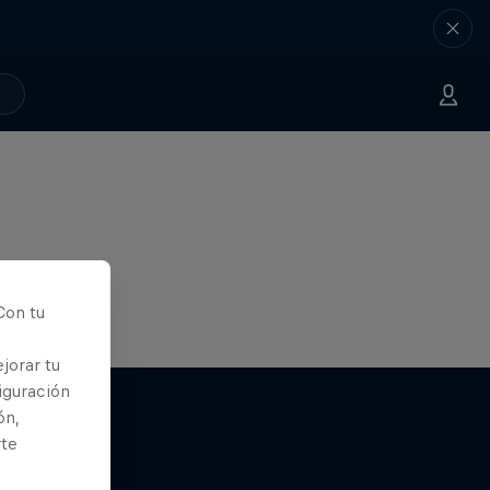
Con tu
jorar tu
iguración
ón,
rte