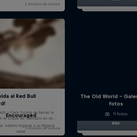
The Old World – Gale
fotos
11 fotos
Encouraged
BMX
e Adams regresa a su Nigeria
natal