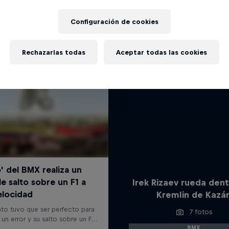
Más contenidos similares
Configuración de cookies
Rechazarlas todas
Aceptar todas las cookies
Irek Rizaev rueda dent
Kremlin de Kazá
7 fotos
BMX