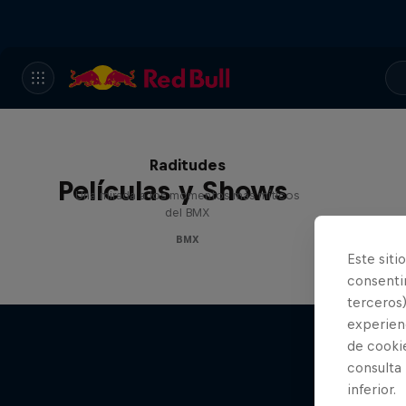
Raditudes
Películas y Shows
Una mirada a los momentos más míticos
del BMX
BMX
Este siti
consentim
terceros)
experienc
de cooki
consulta
inferior.