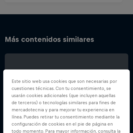
Más contenidos similares
Este sitio web usa cookies que son necesarias por
cuestiones técnicas. Con tu consentimiento, se
usarán cookies adicionales (que incluyen aquellas
de terceros) o tecnologías similares para fines de
mercadotecnia y para mejorar tu experiencia en
línea. Puedes retirar tu consentimiento mediante la
configuración de cookies en el pie de página en
todo momento. Para mayor información, consulta la