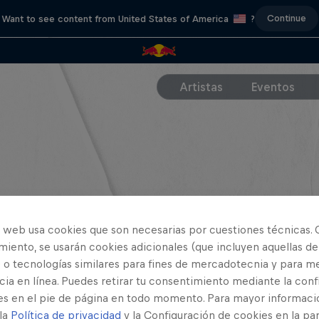
Continue
Want to see content from United States of America
?
Artistas
Eventos
o web usa cookies que son necesarias por cuestiones técnicas. 
iento, se usarán cookies adicionales (que incluyen aquellas de
 o tecnologías similares para fines de mercadotecnia y para me
ia en línea. Puedes retirar tu consentimiento mediante la conf
es en el pie de página en todo momento. Para mayor informaci
 la
Política de privacidad
y la Configuración de cookies en la pa