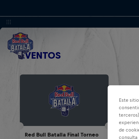
EVENTOS
Este siti
consentim
terceros)
experienc
de cooki
Red Bull Batalla Final Torneo
consulta