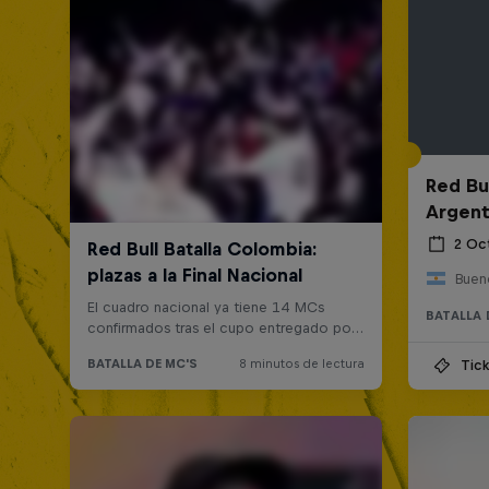
Red Bul
Argent
2 Oc
Bueno
BATALLA 
Tick