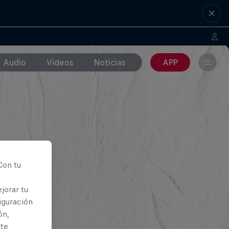
Audio
Videos
Noticias
APP
Con tu
jorar tu
iguración
ón,
rte