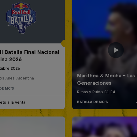
l Batalla Final Nacional
ina 2026
tubre 2026
s Aires, Argentina
DE MC'S
ets a la venta