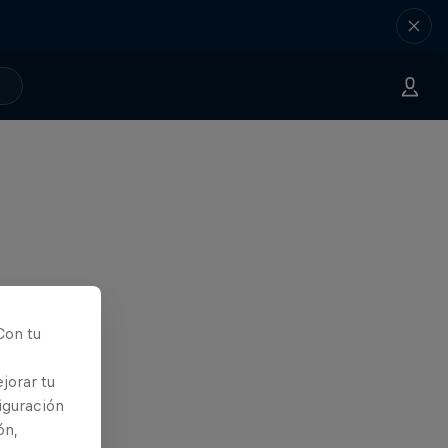
Con tu
jorar tu
iguración
ón,