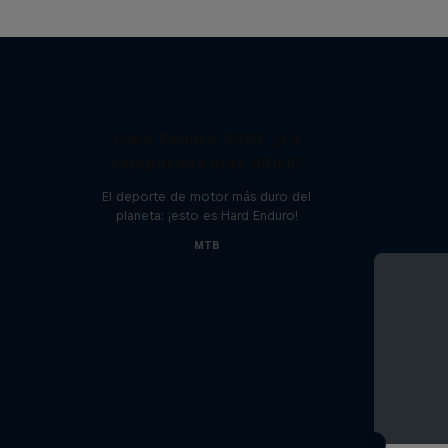
Hard Enduro 2025: ¿La
temporada más difícil?
El deporte de motor más duro del
planeta: ¡esto es Hard Enduro!
MTB