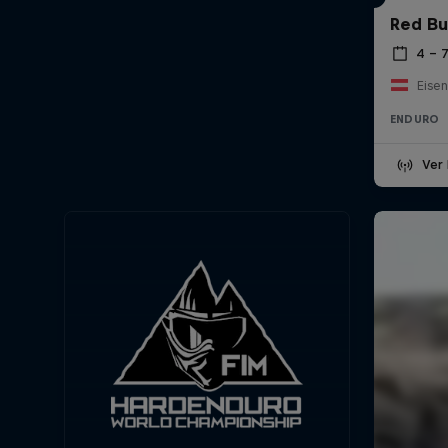
Red Bu
4 – 7
Eisen
ENDURO
Ver 