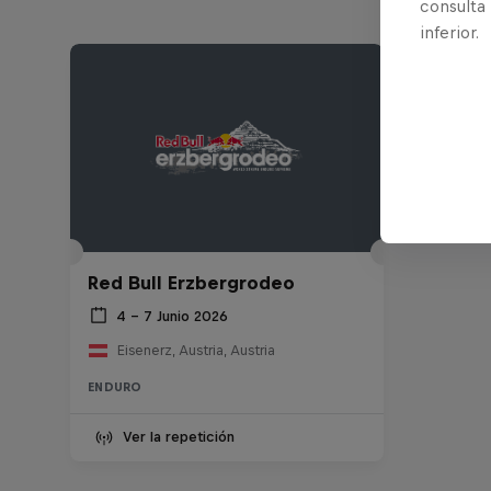
consulta
inferior.
Red Bull Erzbergrodeo
4 – 7 Junio 2026
Eisenerz, Austria, Austria
ENDURO
Ver la repetición