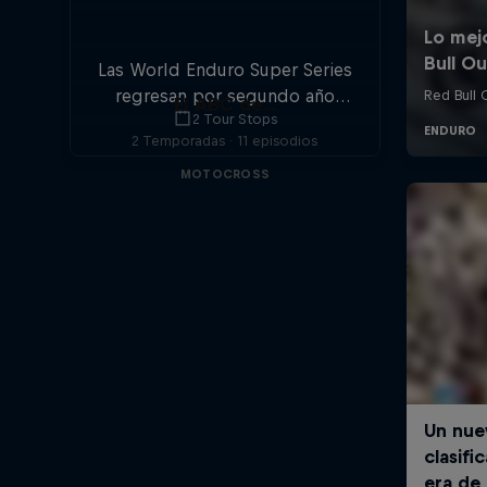
Las World Enduro Super Series
regresan por segundo año
El ABC de...
2 Tour Stops
consecutivo pasando por
2 Temporadas · 11 episodios
ocho países de Europa. No
pierdas detalle.
MOTOCROSS