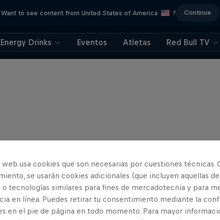
Continue
Want to see content from United States of America
?
Energy Drinks
Eventos
Atletas
Red Bull TV
o web usa cookies que son necesarias por cuestiones técnicas. 
iento, se usarán cookies adicionales (que incluyen aquellas de
 o tecnologías similares para fines de mercadotecnia y para me
ia en línea. Puedes retirar tu consentimiento mediante la conf
es en el pie de página en todo momento. Para mayor informaci