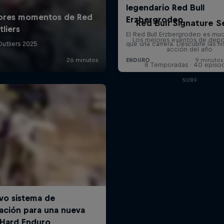
Red Bull Signature S
Los mejores eventos de depo
acción del año
8 Temporadas · 40 episo
SURF