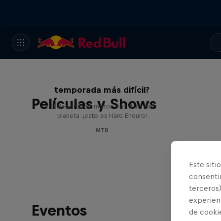
Hard Enduro 2025: ¿La
temporada más difícil?
Películas y Shows
El deporte de motor más duro del
planeta: ¡esto es Hard Enduro!
MTB
Este siti
consentim
terceros)
experienc
Eventos
de cooki