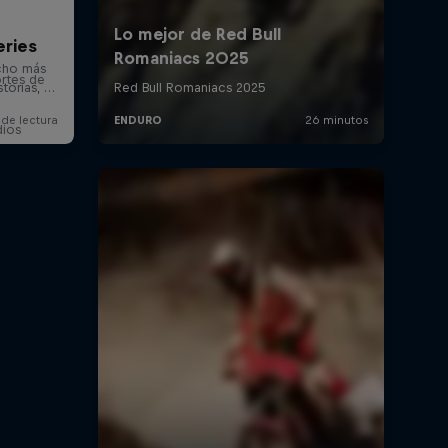
eries
rtes de
dios