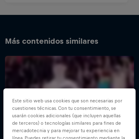
Más contenidos similares
Este sitio web usa cookies que son necesarias por
cuestiones técnicas. Con tu consentimiento, se
usarán cookies adicionales (que incluyen aquellas
de terceros) o tecnologías similares para fines de
mercadotecnia y para mejorar tu experiencia en
línea. Puedes retirar tu consentimiento mediante la