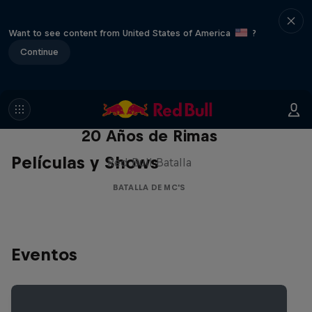
Want to see content from United States of America
?
Continue
Red Bull Batalla Nueva Historia:
20 Años de Rimas
Películas y Shows
Red Bull Batalla
BATALLA DE MC'S
Eventos