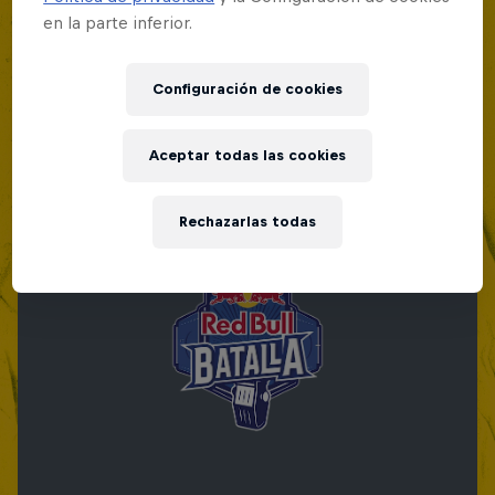
en la parte inferior.
Red Bull Batalla Nueva Historia:
20 Años de Rimas
Configuración de cookies
Red Bull Batalla
BATALLA DE MC'S
Aceptar todas las cookies
Rechazarlas todas