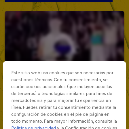
Este sitio web usa cookies que son necesarias por
cuestiones técnicas. Con tu consentimiento, se
usarán cookies adicionales (que incluyen aquellas
de terceros) o tecnologías similares para fines de
mercadotecnia y para mejorar tu experiencia en
línea. Puedes retirar tu consentimiento mediante la
configuración de cookies en el pie de página en
todo momento. Para mayor información, consulta la
Política de privacidad
y la Configuración de cookies