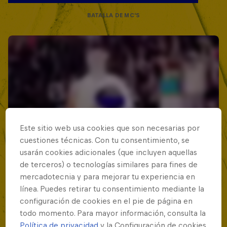
BATALLA DE MC'S
Este sitio web usa cookies que son necesarias por
cuestiones técnicas. Con tu consentimiento, se
usarán cookies adicionales (que incluyen aquellas
de terceros) o tecnologías similares para fines de
mercadotecnia y para mejorar tu experiencia en
línea. Puedes retirar tu consentimiento mediante la
configuración de cookies en el pie de página en
todo momento. Para mayor información, consulta la
Política de privacidad
y la Configuración de cookies