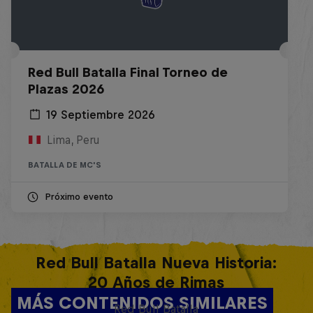
Red Bull Batalla Final Torneo de
Plazas 2026
19 Septiembre 2026
Lima, Peru
BATALLA DE MC'S
Próximo evento
Red Bull Batalla Nueva Historia:
20 Años de Rimas
MÁS CONTENIDOS SIMILARES
Red Bull Batalla