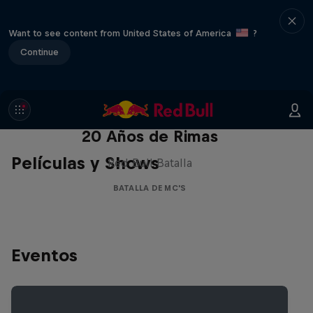
Want to see content from United States of America
?
Continue
Red Bull Batalla Nueva Historia:
20 Años de Rimas
Películas y Shows
Red Bull Batalla
BATALLA DE MC'S
Eventos