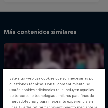
Más contenidos similares
Este sitio web usa cookies que son necesarias por
cuestiones técnicas. Con tu consentimiento, se
usarán cookies adicionales (que incluyen aquellas
de terceros) o tecnologías similares para fines de
mercadotecnia y para mejorar tu experiencia en
línea. Puedes retirar tu consentimiento mediante la