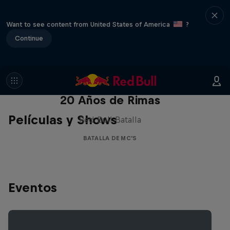
Want to see content from United States of America
?
Continue
Red Bull Batalla Nueva Historia:
20 Años de Rimas
Películas y Shows
Red Bull Batalla
BATALLA DE MC'S
Eventos