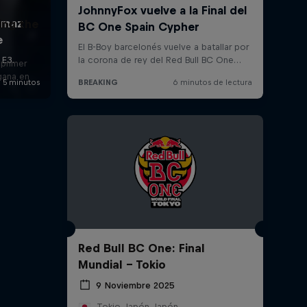
ing the
 primer
gana en
Red Bull BC One: Final
Mundial - Tokio
9 Noviembre 2025
Tokio, Japón, Japón