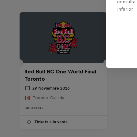
consulta
inferior.
Red Bull BC One World Final
Toronto
29 Noviembre 2026
Toronto, Canada
BREAKING
Tickets a la venta