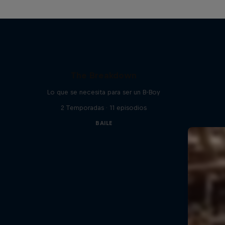
The Breakdown
Lo que se necesita para ser un B-Boy
2 Temporadas · 11 episodios
BAILE