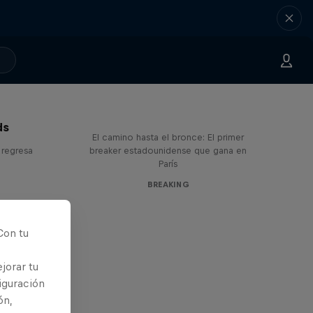
Victor Montalvo: Breaking the
Loop
ds
El camino hasta el bronce: El primer
 regresa
breaker estadounidense que gana en
París
BREAKING
Con tu
jorar tu
iguración
ón,