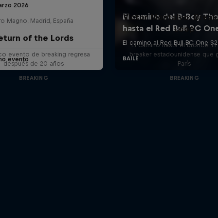
arzo 2026
Victor Montalvo: Break
ro Magno, Madrid, España
Loop
eturn of the Lords
G
El camino hasta el bronce: El
ico evento de breaking regresa
breaker estadounidense que 
imo evento
después de 20 años
París
BREAKING
BREAKING