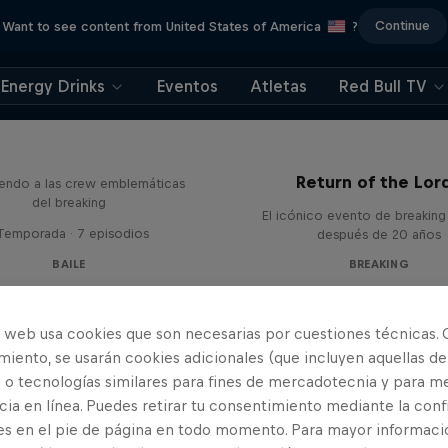
Continue
Want to see content from United States of America
?
Energy Drinks
Eventos
Atletas
Red Bull TV
The Crew Code
Return of the Lor
endo a las crew emblemáticas
del breaking
El icónico evento de breaking
 Temporada · 7 episodios
después de 20 años
BAILE
BREAKING
o web usa cookies que son necesarias por cuestiones técnicas. 
iento, se usarán cookies adicionales (que incluyen aquellas de
 o tecnologías similares para fines de mercadotecnia y para me
ia en línea. Puedes retirar tu consentimiento mediante la conf
es en el pie de página en todo momento. Para mayor informaci