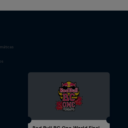
máticas
os
Red Bull BC One World Final