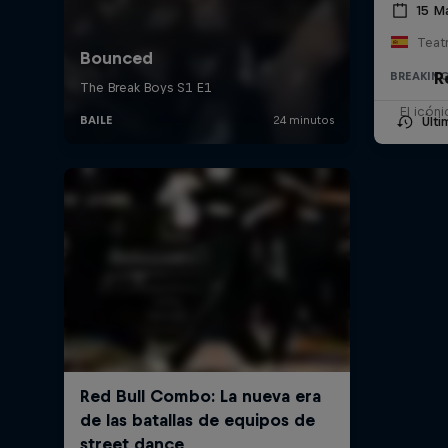
15 M
Teat
R
BREAKIN
El icón
Últ