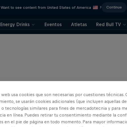
Continue
Want to see content from United States of America
?
Energy Drinks
Eventos
Atletas
Red Bull TV
o web usa cookies que son necesarias por cuestiones técnicas. 
iento, se usarán cookies adicionales (que incluyen aquellas de
 o tecnologías similares para fines de mercadotecnia y para me
ia en línea. Puedes retirar tu consentimiento mediante la conf
es en el pie de página en todo momento. Para mayor informaci