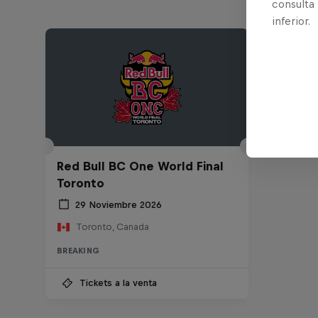
consulta
inferior.
Red Bull BC One World Final
Toronto
29 Noviembre 2026
Toronto, Canada
BREAKING
Tickets a la venta