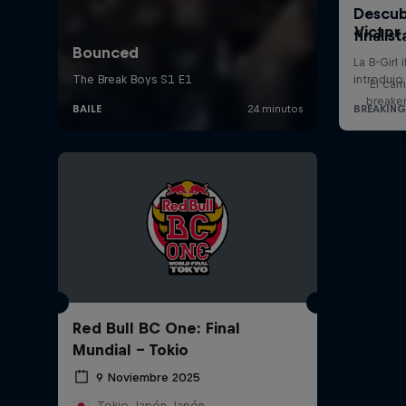
Victor
El cam
breake
Red Bull BC One: Final
Mundial - Tokio
9 Noviembre 2025
Tokio, Japón, Japón