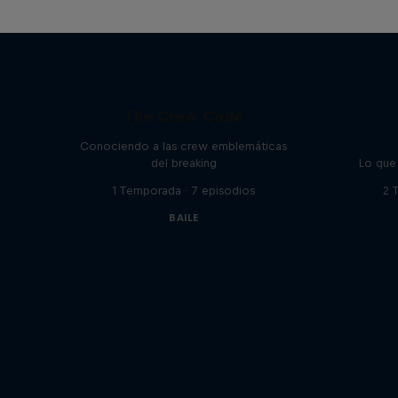
The Crew Code
Conociendo a las crew emblemáticas
del breaking
Lo que
1 Temporada · 7 episodios
2 
BAILE