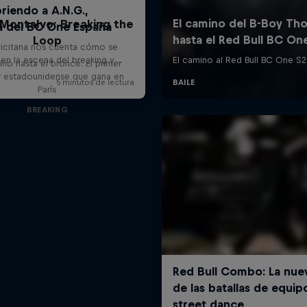
 Montalvo: Breaking the
Loop
ino hasta el bronce: El primer
r estadounidense que gana en
París
BREAKING