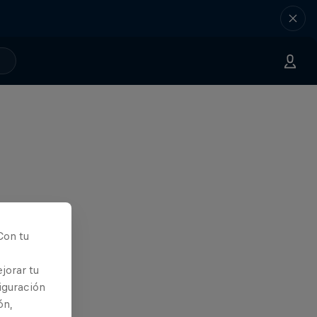
Con tu
jorar tu
iguración
ón,