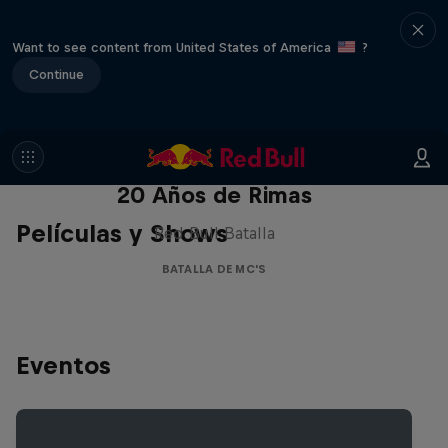
Want to see content from United States of America
?
Continue
Red Bull Batalla Nueva Historia:
20 Años de Rimas
Películas y Shows
Red Bull Batalla
BATALLA DE MC'S
Eventos