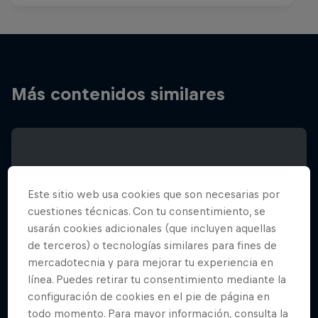
Más contenidos similares
Este sitio web usa cookies que son necesarias por
cuestiones técnicas. Con tu consentimiento, se
usarán cookies adicionales (que incluyen aquellas
de terceros) o tecnologías similares para fines de
mercadotecnia y para mejorar tu experiencia en
línea. Puedes retirar tu consentimiento mediante la
configuración de cookies en el pie de página en
todo momento. Para mayor información, consulta la