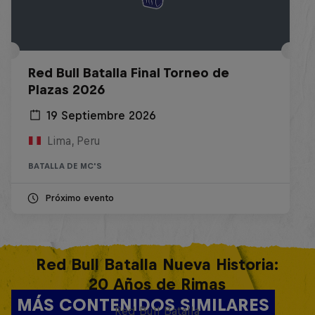
Red Bull Batalla Final Torneo de
Plazas 2026
19 Septiembre 2026
Lima, Peru
BATALLA DE MC'S
Próximo evento
Red Bull Batalla Nueva Historia:
20 Años de Rimas
MÁS CONTENIDOS SIMILARES
Red Bull Batalla