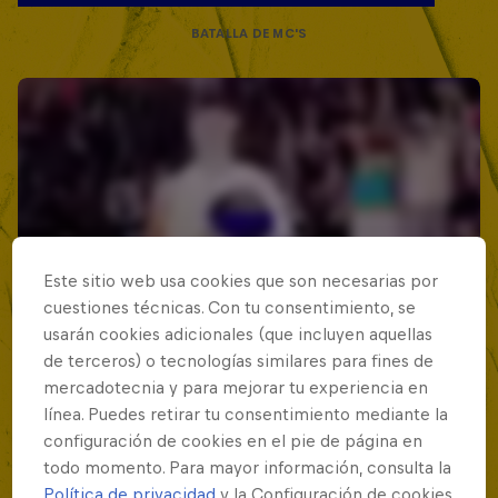
BATALLA DE MC'S
Este sitio web usa cookies que son necesarias por
cuestiones técnicas. Con tu consentimiento, se
usarán cookies adicionales (que incluyen aquellas
de terceros) o tecnologías similares para fines de
mercadotecnia y para mejorar tu experiencia en
línea. Puedes retirar tu consentimiento mediante la
configuración de cookies en el pie de página en
todo momento. Para mayor información, consulta la
Política de privacidad
y la Configuración de cookies