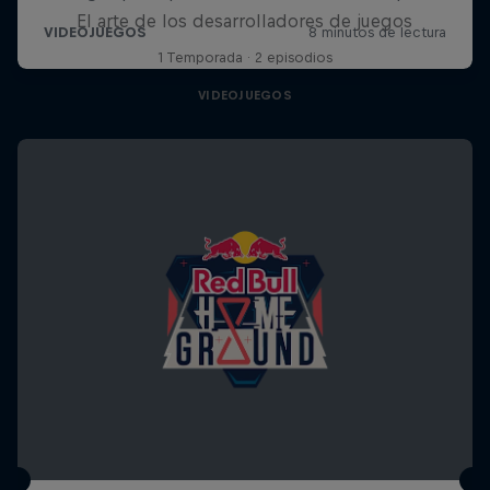
El arte de los desarrolladores de juegos
1 Temporada · 2 episodios
VIDEOJUEGOS