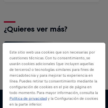
¿Quieres ver más?
Gaming
Este sitio web usa cookies que son necesarias por
Entérate de todas las novedades de juegos,
cuestiones técnicas. Con tu consentimiento, se
eventos y noticias de esports y gaming. Descubre
usarán cookies adicionales (que incluyen aquellas
cómo …
de terceros) o tecnologías similares para fines de
mercadotecnia y para mejorar tu experiencia en
línea. Puedes retirar tu consentimiento mediante la
configuración de cookies en el pie de página en
todo momento. Para mayor información, consulta la
Política de privacidad
y la Configuración de cookies
en la parte inferior.