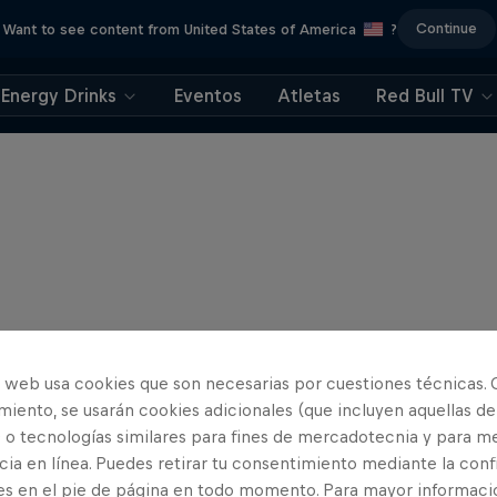
Continue
Want to see content from United States of America
?
Energy Drinks
Eventos
Atletas
Red Bull TV
o web usa cookies que son necesarias por cuestiones técnicas. 
iento, se usarán cookies adicionales (que incluyen aquellas de
 o tecnologías similares para fines de mercadotecnia y para me
ia en línea. Puedes retirar tu consentimiento mediante la conf
es en el pie de página en todo momento. Para mayor informaci