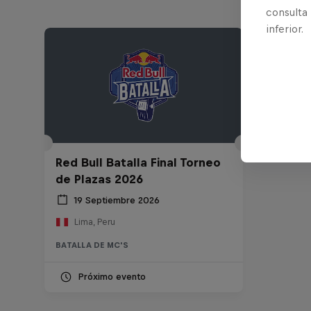
consulta
inferior.
Red Bull Batalla Final Torneo
de Plazas 2026
19 Septiembre 2026
Lima, Peru
BATALLA DE MC'S
Próximo evento