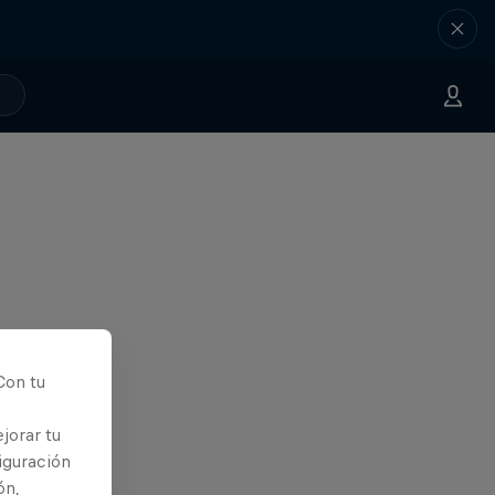
Con tu
jorar tu
iguración
ón,