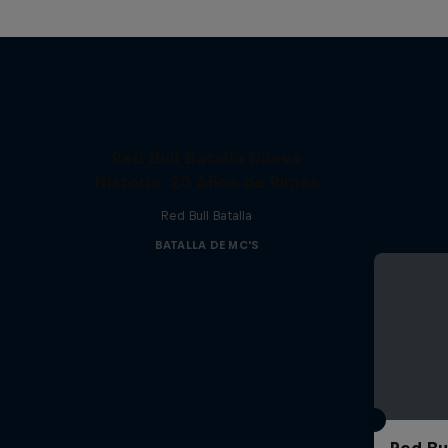
Red Bull Batalla Nueva
Historia: 20 Años de Rimas
Red Bull Batalla
BATALLA DE MC'S
Red Bul