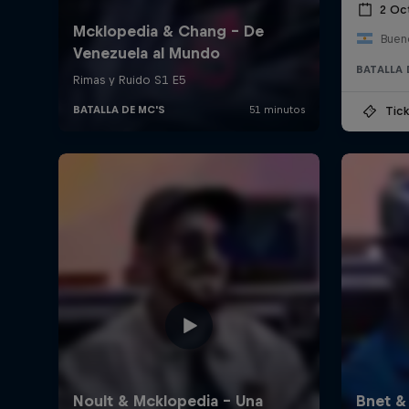
2 Oc
Bueno
BATALLA 
Tick