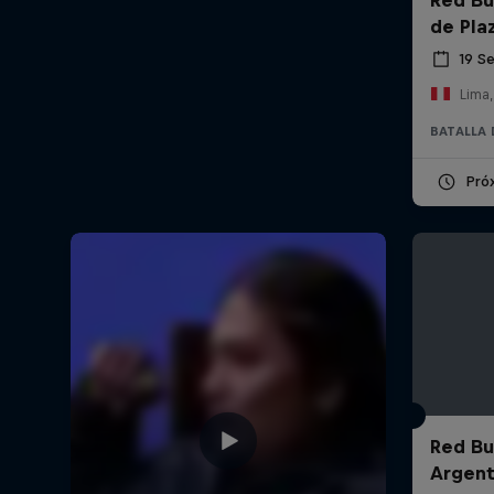
de Pla
19 S
Lima,
BATALLA 
Pró
Red Bul
Argent