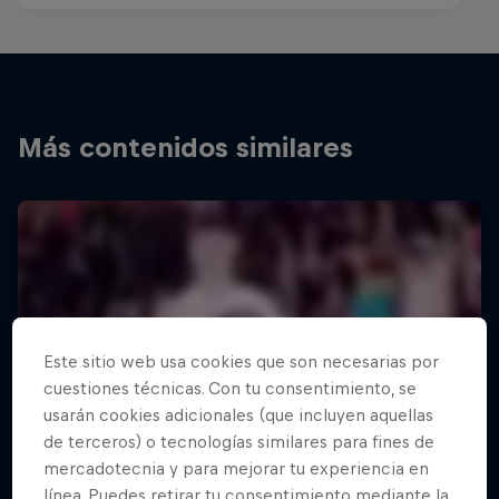
Más contenidos similares
Este sitio web usa cookies que son necesarias por
cuestiones técnicas. Con tu consentimiento, se
usarán cookies adicionales (que incluyen aquellas
de terceros) o tecnologías similares para fines de
mercadotecnia y para mejorar tu experiencia en
línea. Puedes retirar tu consentimiento mediante la