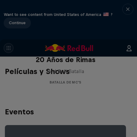
Want to see content from United States of America
?
Continue
Red Bull Batalla Nueva Historia:
20 Años de Rimas
Películas y Shows
Red Bull Batalla
BATALLA DE MC'S
Eventos