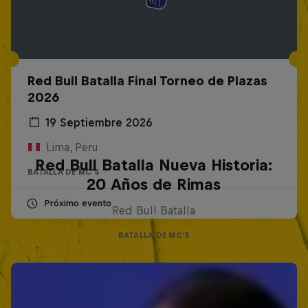
Red Bull Batalla Final Torneo de Plazas
2026
19 Septiembre 2026
Lima, Peru
Red Bull Batalla Nueva Historia:
BATALLA DE MC'S
20 Años de Rimas
Próximo evento
Red Bull Batalla
BATALLA DE MC'S