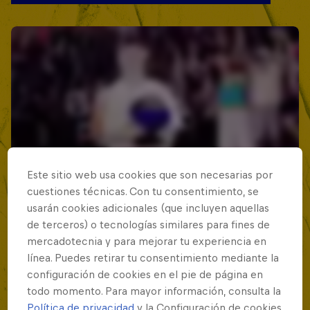
Este sitio web usa cookies que son necesarias por
cuestiones técnicas. Con tu consentimiento, se
usarán cookies adicionales (que incluyen aquellas
de terceros) o tecnologías similares para fines de
mercadotecnia y para mejorar tu experiencia en
línea. Puedes retirar tu consentimiento mediante la
configuración de cookies en el pie de página en
todo momento. Para mayor información, consulta la
Política de privacidad
y la Configuración de cookies