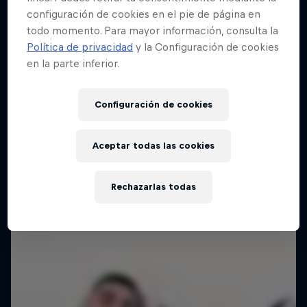
configuración de cookies en el pie de página en
todo momento. Para mayor información, consulta la
Red Bull Batalla Final Torneo de Plazas
Política de privacidad
y la Configuración de cookies
2026
en la parte inferior.
19 Septiembre 2026
Lima, Peru
Configuración de cookies
BATALLA DE MC'S
Aceptar todas las cookies
Próximo evento
Rechazarlas todas