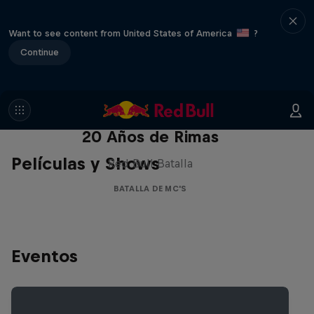
Want to see content from United States of America
?
Continue
Red Bull Batalla Nueva Historia:
20 Años de Rimas
Películas y Shows
Red Bull Batalla
BATALLA DE MC'S
Eventos