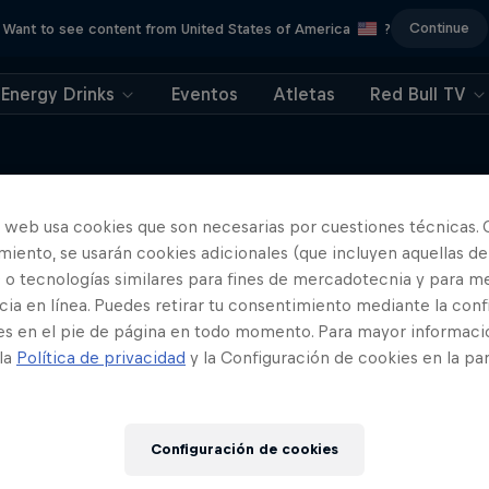
Continue
Want to see content from United States of America
?
Energy Drinks
Eventos
Atletas
Red Bull TV
o web usa cookies que son necesarias por cuestiones técnicas. 
iento, se usarán cookies adicionales (que incluyen aquellas de
Más contenidos similares
 o tecnologías similares para fines de mercadotecnia y para me
ia en línea. Puedes retirar tu consentimiento mediante la conf
es en el pie de página en todo momento. Para mayor informaci
 la
Política de privacidad
y la Configuración de cookies en la pa
Configuración de cookies