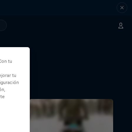
Con tu
jorar tu
iguración
ón,
rte