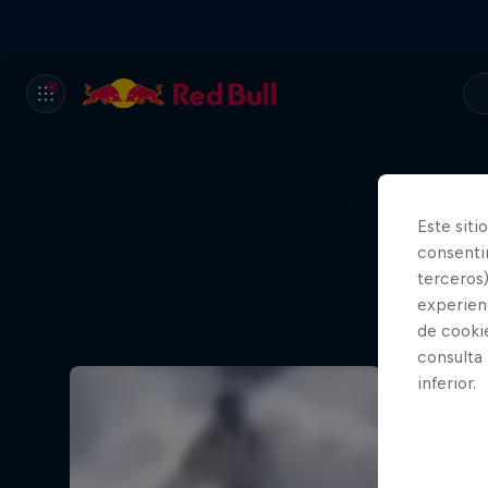
Este siti
consentim
terceros)
experienc
de cooki
consulta
inferior.