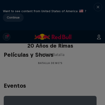
Want to see content from United States of America
?
Continue
Red Bull Batalla Nueva Historia:
20 Años de Rimas
Películas y Shows
Red Bull Batalla
BATALLA DE MC'S
Eventos