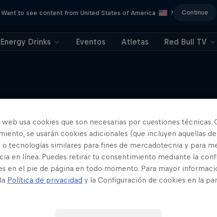
Continue
Want to see content from United States of America
?
Energy Drinks
Eventos
Atletas
Red Bull TV
For Reals
Más contenidos similares
o web usa cookies que son necesarias por cuestiones técnicas. 
iento, se usarán cookies adicionales (que incluyen aquellas de
etas de Red Bull afrontan retos
asombrosos
 o tecnologías similares para fines de mercadotecnia y para me
ia en línea. Puedes retirar tu consentimiento mediante la conf
Temporada · 10 episodios
es en el pie de página en todo momento. Para mayor informaci
 la
Política de privacidad
y la Configuración de cookies en la pa