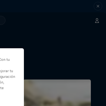
Con tu
jorar tu
iguración
ón,
rte