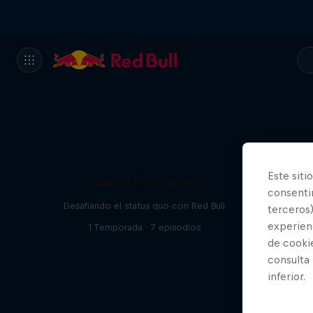
Este siti
Pushing Progression
consentim
Los atl
Desafiando el status quo con Red Bull
terceros)
experienc
1 Temporada · 7 episodios
1 
de cooki
consulta
inferior.