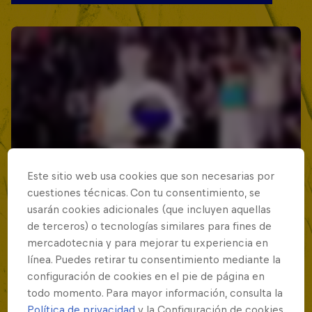
Este sitio web usa cookies que son necesarias por
cuestiones técnicas. Con tu consentimiento, se
usarán cookies adicionales (que incluyen aquellas
de terceros) o tecnologías similares para fines de
mercadotecnia y para mejorar tu experiencia en
línea. Puedes retirar tu consentimiento mediante la
configuración de cookies en el pie de página en
todo momento. Para mayor información, consulta la
Política de privacidad
y la Configuración de cookies