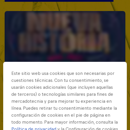
Este sitio web usa cookies que son necesarias por
cuestiones técnicas. Con tu consentimiento, se
usarán cookies adicionales (que incluyen aquellas
de terceros) o tecnologías similares para fines de
mercadotecnia y para mejorar tu experiencia en
línea. Puedes retirar tu consentimiento mediante la
configuración de cookies en el pie de página en
todo momento. Para mayor información, consulta la
Política de privacidad
y la Configuración de cookies