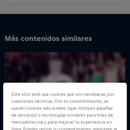
Más contenidos similares
Este sitio web usa cookies que son necesarias por
cuestiones técnicas. Con tu consentimiento, se
usarán cookies adicionales (que incluyen aquellas
de terceros) o tecnologías similares para fines de
mercadotecnia y para mejorar tu experiencia en
línea. Puedes retirar tu consentimiento mediante la