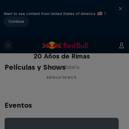
Want to see content from United States of America
?
Continue
Red Bull Batalla Nueva Historia:
20 Años de Rimas
Películas y Shows
Red Bull Batalla
BATALLA DE MC'S
Eventos