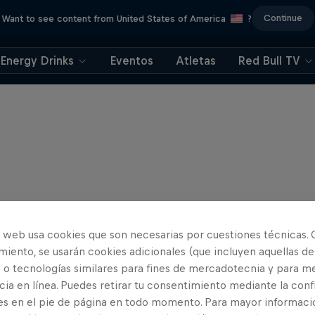
Continue
Want to see content from United States of America
?
Energy Drinks
Eventos
Atletas
Red Bull TV
o web usa cookies que son necesarias por cuestiones técnicas. 
iento, se usarán cookies adicionales (que incluyen aquellas de
 o tecnologías similares para fines de mercadotecnia y para me
ia en línea. Puedes retirar tu consentimiento mediante la conf
es en el pie de página en todo momento. Para mayor informaci