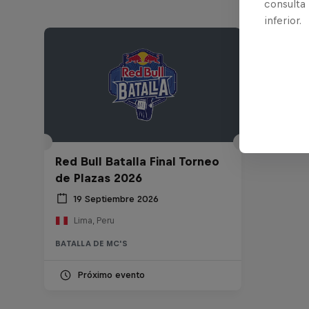
consulta
inferior.
Red Bull Batalla Final Torneo
de Plazas 2026
19 Septiembre 2026
Lima, Peru
BATALLA DE MC'S
Próximo evento