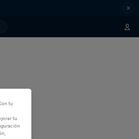
Con tu
jorar tu
iguración
ón,