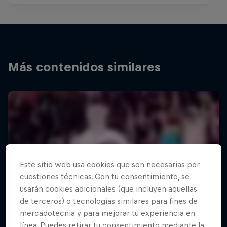
Más contenidos similares
Este sitio web usa cookies que son necesarias por
cuestiones técnicas. Con tu consentimiento, se
usarán cookies adicionales (que incluyen aquellas
de terceros) o tecnologías similares para fines de
mercadotecnia y para mejorar tu experiencia en
línea. Puedes retirar tu consentimiento mediante la