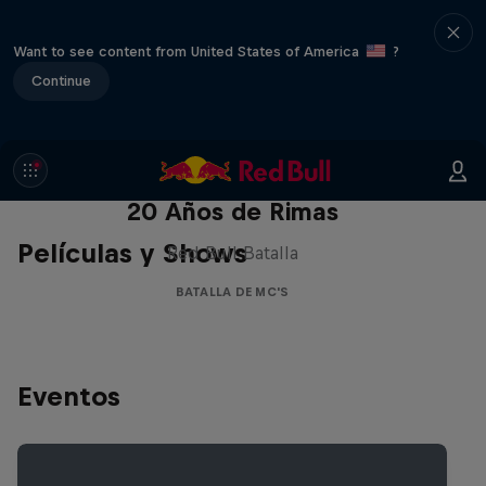
Want to see content from United States of America
?
Continue
Red Bull Batalla Nueva Historia:
20 Años de Rimas
Películas y Shows
Red Bull Batalla
BATALLA DE MC'S
Eventos