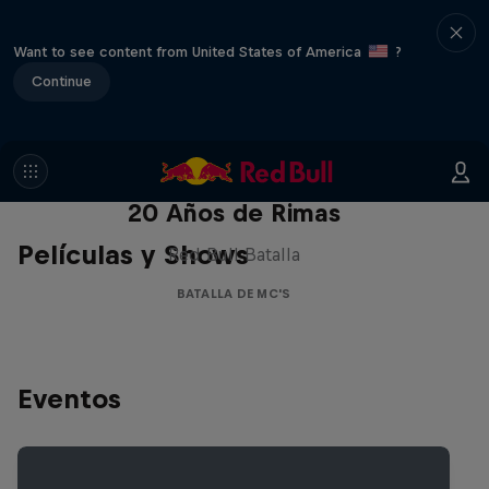
Want to see content from United States of America
?
Continue
Red Bull Batalla Nueva Historia:
20 Años de Rimas
Películas y Shows
Red Bull Batalla
BATALLA DE MC'S
Eventos