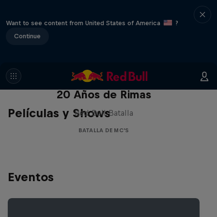
Want to see content from United States of America
?
Continue
Red Bull Batalla Nueva Historia:
20 Años de Rimas
Películas y Shows
Red Bull Batalla
BATALLA DE MC'S
Eventos