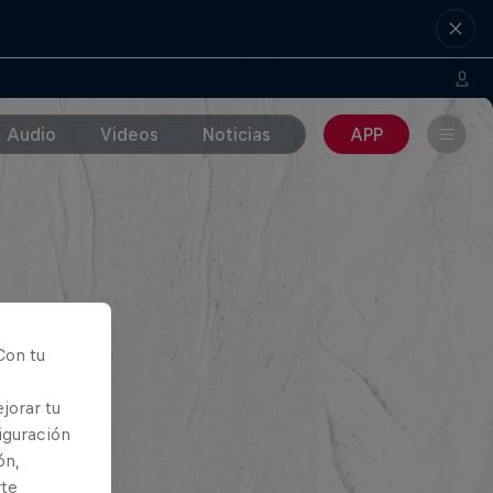
Audio
Videos
Noticias
APP
Con tu
jorar tu
iguración
ón,
rte