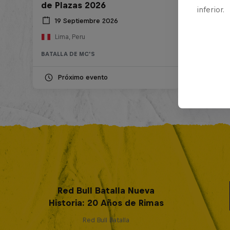
de Plazas 2026
inferior.
19 Septiembre 2026
Lima, Peru
BATALLA DE MC'S
Próximo evento
Red Bull Batalla Nueva
Historia: 20 Años de Rimas
Red Bull Batalla