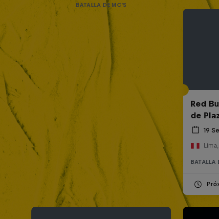
BATALLA DE MC'S
Red Bul
de Pla
19 S
Lima,
BATALLA 
Pró