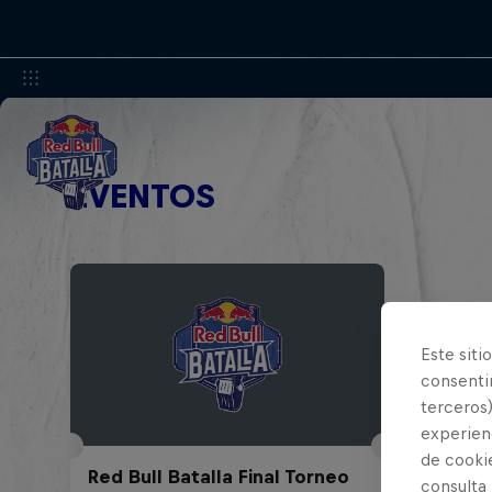
EVENTOS
Este siti
consentim
terceros)
experienc
de cooki
Red Bull Batalla Final Torneo
consulta