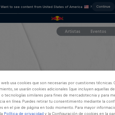
Continue
Want to see content from United States of America
?
Artistas
Eventos
o web usa cookies que son necesarias por cuestiones técnicas. 
iento, se usarán cookies adicionales (que incluyen aquellas de
 o tecnologías similares para fines de mercadotecnia y para me
ia en línea. Puedes retirar tu consentimiento mediante la conf
es en el pie de página en todo momento. Para mayor informaci
 la
Política de privacidad
y la Configuración de cookies en la pa