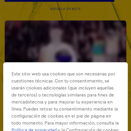
BATALLA DE MC'S
Este sitio web usa cookies que son necesarias por
cuestiones técnicas. Con tu consentimiento, se
usarán cookies adicionales (que incluyen aquellas
de terceros) o tecnologías similares para fines de
mercadotecnia y para mejorar tu experiencia en
línea. Puedes retirar tu consentimiento mediante la
configuración de cookies en el pie de página en
todo momento. Para mayor información, consulta la
Política de privacidad
y la Configuración de cookies