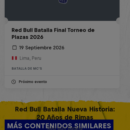
Red Bull Batalla Final Torneo de
Plazas 2026
19 Septiembre 2026
Lima, Peru
BATALLA DE MC'S
Próximo evento
Red Bull Batalla Nueva Historia:
20 Años de Rimas
MÁS CONTENIDOS SIMILARES
Red Bull Batalla