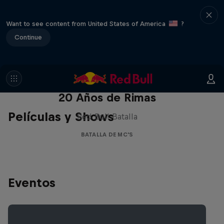
Want to see content from United States of America
?
Continue
Red Bull Batalla Nueva Historia:
20 Años de Rimas
Películas y Shows
Red Bull Batalla
BATALLA DE MC'S
Eventos