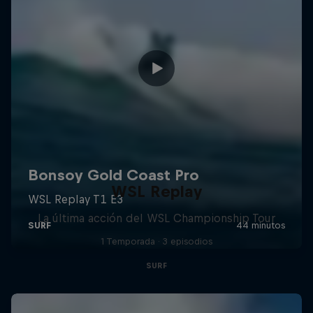
WSL Replay
La última acción del WSL Championship Tour
1 Temporada · 3 episodios
SURF