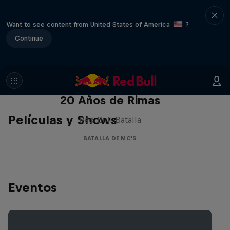
Want to see content from United States of America
?
Continue
Red Bull Batalla Nueva Historia:
20 Años de Rimas
Películas y Shows
Red Bull Batalla
BATALLA DE MC'S
Eventos