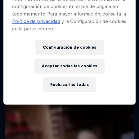
configuración de cookies en el pie de página en
todo momento. Para mayor información, consulta la
Red Bull Batalla Final Torneo de Plazas
Política de privacidad
y la Configuración de cookies
2026
en la parte inferior.
19 Septiembre 2026
Lima, Peru
Configuración de cookies
BATALLA DE MC'S
Aceptar todas las cookies
Próximo evento
Rechazarlas todas